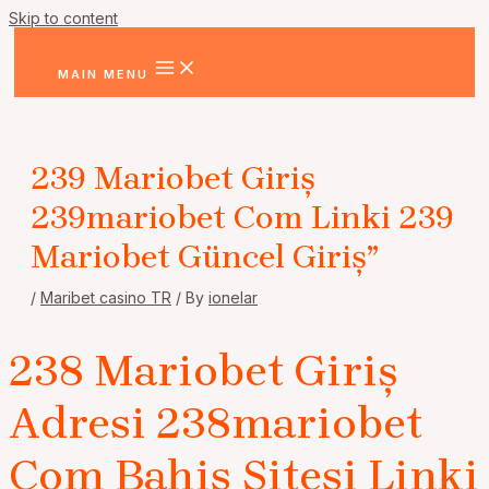
Skip to content
MAIN MENU
239 Mariobet Giriş
239mariobet Com Linki 239
Mariobet Güncel Giriş”
/
Maribet casino TR
/ By
ionelar
238 Mariobet Giriş
Adresi 238mariobet
Com Bahis Sitesi Linki