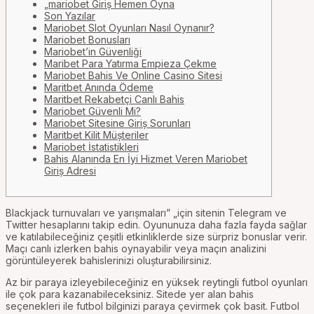
„mariobet Giriş Hemen Oyna
Son Yazılar
Mariobet Slot Oyunları Nasıl Oynanır?
Mariobet Bonusları
Mariobet’in Güvenliği
Maribet Para Yatırma Empieza Çekme
Mariobet Bahis Ve Online Casino Sitesi
Maritbet Anında Ödeme
Maritbet Rekabetçi Canlı Bahis
Mariobet Güvenli Mi?
Mariobet Sitesine Giriş Sorunları
Maritbet Kilit Müşteriler
Mariobet İstatistikleri
Bahis Alanında En İyi Hizmet Veren Mariobet
Giriş Adresi
Blackjack turnuvaları ve yarışmaları” „için sitenin Telegram ve
Twitter hesaplarını takip edin. Oyununuza daha fazla fayda sağlar
ve katılabileceğiniz çeşitli etkinliklerde size sürpriz bonuslar verir.
Maçı canlı izlerken bahis oynayabilir veya maçın analizini
görüntüleyerek bahislerinizi oluşturabilirsiniz.
Az bir paraya izleyebileceğiniz en yüksek reytingli futbol oyunları
ile çok para kazanabileceksiniz. Sitede yer alan bahis
seçenekleri ile futbol bilginizi paraya çevirmek çok basit. Futbol