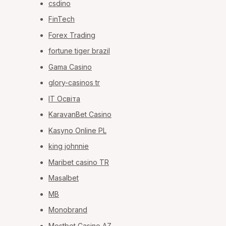
csdino
FinTech
Forex Trading
fortune tiger brazil
Gama Casino
glory-casinos tr
IT Освіта
KaravanBet Casino
Kasyno Online PL
king johnnie
Maribet casino TR
Masalbet
MB
Monobrand
Mostbet Casino AZ