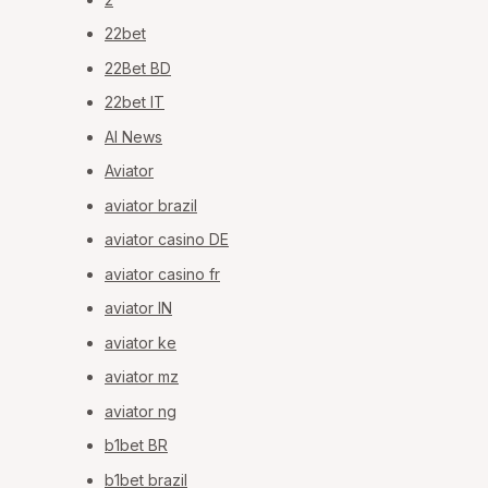
22bet
22Bet BD
22bet IT
AI News
Aviator
aviator brazil
aviator casino DE
aviator casino fr
aviator IN
aviator ke
aviator mz
aviator ng
b1bet BR
b1bet brazil