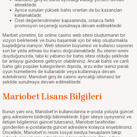
etmektedir.
Ayrıca sunulan yüksek bahis oranları da bu kazançları
katlamaktadır.
Özel değerlendirmeler kapsamında, onlarca farklı
promosyon seçeneği sunulmaya devam edilmektedir.
Maribet yönetimi, bir online casino web sitesi oluşturmanın bir
vizyon belirlemek ve bunu başarmak için bir ekip oluşturmakla
başladığına inanıyor. Web sitesinin büyümesi ve kullanıcı sayısının
son bir yılda artması bu inancı doğrulamaktadır. Bu sitenin ismini
duyduğunuzda, tabii ki yabancı bir bahis sitesi olduğu şeklinde
bir anlayışı gündeme getiriyor olabilirsiniz. Ancak bahis ve canlı
bahis gibi popüler kategorilerin dışında, arzu eder iseniz paralı
oyun hizmetlerini de kullanabilir veya kullanmaya devam
edebilirsiniz. Mariobet giriş ile casino ayrıcalığı istisnasız bir
şekilde sunulmaya devam edilmektedir.
Mariobet Lisans Bilgileri
Bunun yanı sıra, Mariobet’in kullanıcılarına e-posta yoluyla güncel
giriş adreslerini bildirdiği bilinmektedir. Eğer siteye üyeyseniz ve
iletişim bilgilerinizi güncel tutarsanız, Mariobet tarafından
gönderilen e-postalarda güncel adreslere kolayca erişebilirsiniz.
Öncelikle, Mariobet’in resmi sosyal medya hesaplarını takip