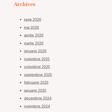
Archives
iunie 2026
mai 2026
aprilie 2026
martie 2026
ianuarie 2026
noiembrie 2025
octombrie 2025
septembrie 2025
februarie 2025
ianuarie 2025
decembrie 2024
noiembrie 2024