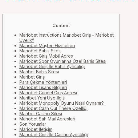
Content
Mariobet Instructions Mariobet Giriş – Mariobet
Üyelik”
Mariobet Müşteri Hizmetleri
Mariobet Bahis Sitesi
Mariobet Giriş Mobil Adres
Mariobet Spor Oyunlarına Özel Bahis Sitesi
Mariobet Giriş İle Bahis Ayrıcalığı
Maribet Bahis Sitesi
Maribet Giriş
Para Çekme Yöntemleri
Mariobet Lisans Bilgileri
Mariobet Güncel Giriş Adresi
Maritbet Yeni Üye İlgisi
Mariobet Monopoly Oyunu Nasıl Oynanır?
Mariobet Cash Out There Özelliği
Maribet Casino Sitesi
Mariobet Sah Mail Adresleri
Son Yorumlar
Mariobet İletişim
Mariobet Giriş İle Casino Ayrıcalığı