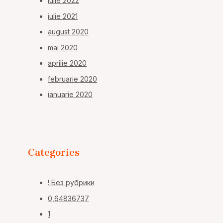
iulie 2022
iulie 2021
august 2020
mai 2020
aprilie 2020
februarie 2020
ianuarie 2020
Categories
! Без рубрики
0,64836737
1