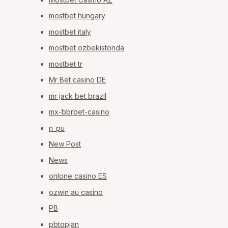
mostbet hungary
mostbet italy
mostbet ozbekistonda
mostbet tr
Mr Bet casino DE
mr jack bet brazil
mx-bbrbet-casino
n_pu
New Post
News
onlone casino ES
ozwin au casino
PB
pbtopjan