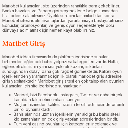
Mariobet kullanıcıları, site üzerinden rahatlıkla para çekebilirler.
Banka havalesi ve Papara gibi seçeneklerle belge sunmadan
hızlı ödeme alabilirsiniz. Üyelik sürecini tamamladıktan sonra
Mariobet sitesindeki avantajlardan yararlanmaya başlayabilirsiniz.
Bonuslar, promosyonlar, ve geniş oyun seçenekleriyle dolu
dünyaya adım atmak için hemen kayıt olabilirsiniz.
Maribet Giriş
Mariobet iddaa firmasında da platform içerisinde sunulan
birbirinden eğlenceli bahis yelpazesi kategorileri vardır. Hatta,
eğlenceli olmasının yanı sıra yüksek kazanç imkânları
sunduğundan dolayı daha çok rağbet görmektedir. Kaliteli oyun
içeriklerinden yararlanmak için ilk olarak mariobet giriş adresine
giriş yapılmaktadır. Mariobet giriş sitesi en çok talep alan oyunları
kullanıcıları için site içerisinde sunmaktadır.
Maribet, bizi Facebook, Instagram, Twitter ve daha birçok
kanaldan takip etme imkanı sunuyor.
Müşteri hizmetleri kalitesi, sitenin tercih edilmesinde önemli
bir rol oynamaktadır.
Bahis alanında uzman içeriklerin yer aldığı bu bahis sitesi
kid zamanların en çok giriş yapılan adreslerinden biridir.
Tüm yeni casino oyunları için kategorileri incelemek ve